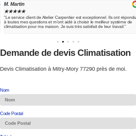
Mme Leblanc
★
★
★
★
★
ont répondu
“J’ai eu un problème avec mon climatiseur et cette entrepri
ystème de
été en mesure de le réparer rapidement. Leur technicien éta
vail.”
compétent et a pu diagnostiquer et résoudre le problème e
temps. Je suis très reconnaissant pour leur aide.”
Demande de
devis
Climatisation
Devis Climatisation à Mitry-Mory 77290 près de moi.
Nom
Code Postal